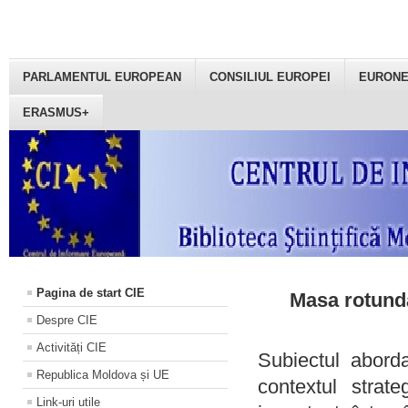
PARLAMENTUL EUROPEAN
CONSILIUL EUROPEI
EURON
ERASMUS+
Pagina de start CIE
Masa rotundă
Despre CIE
Activități CIE
Subiectul aborda
Republica Moldova și UE
contextul strat
Link-uri utile