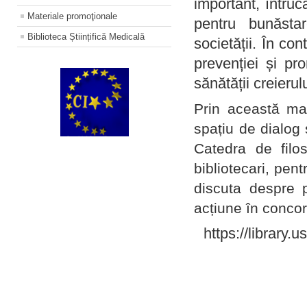
important, întruc
Materiale promoţionale
pentru bunăstar
Biblioteca Științifică Medicală
societății. În con
prevenției și pr
sănătății creierul
Prin această ma
spațiu de dialog 
Catedra de filo
bibliotecari, pent
discuta despre p
acțiune în concord
https://library.