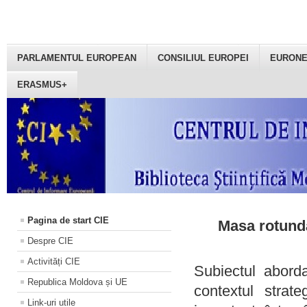
PARLAMENTUL EUROPEAN
CONSILIUL EUROPEI
EURON
ERASMUS+
Pagina de start CIE
Masa rotundă
Despre CIE
Activități CIE
Subiectul aborda
Republica Moldova și UE
contextul strat
Link-uri utile