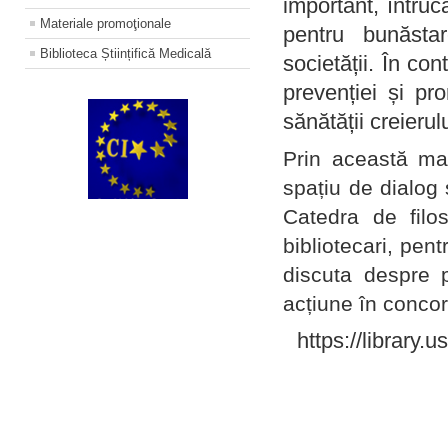
important, întruc
Materiale promoţionale
pentru bunăstar
Biblioteca Științifică Medicală
societății. În con
prevenției și pr
sănătății creierul
Prin această ma
spațiu de dialog 
Catedra de filo
bibliotecari, pent
discuta despre p
acțiune în concord
https://library.