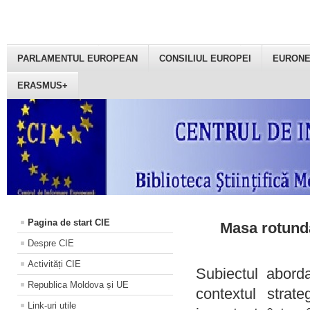
PARLAMENTUL EUROPEAN
CONSILIUL EUROPEI
EURON
ERASMUS+
Pagina de start CIE
Masa rotundă
Despre CIE
Activități CIE
Subiectul aborda
Republica Moldova și UE
contextul strat
Link-uri utile