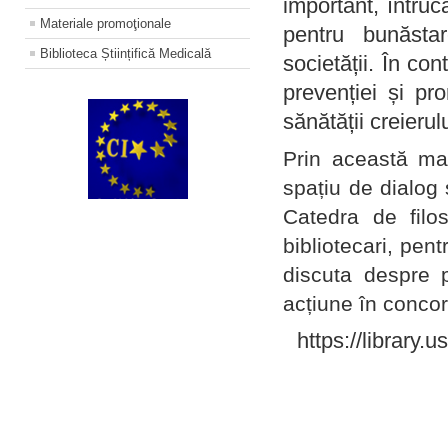
important, întruc
Materiale promoţionale
pentru bunăstar
Biblioteca Științifică Medicală
societății. În con
prevenției și pr
sănătății creierul
Prin această ma
spațiu de dialog 
Catedra de filo
bibliotecari, pent
discuta despre p
acțiune în concord
https://library.