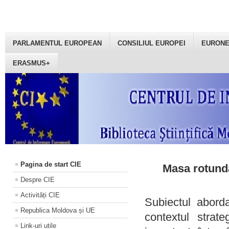
PARLAMENTUL EUROPEAN
CONSILIUL EUROPEI
EURON
ERASMUS+
Pagina de start CIE
Masa rotundă
Despre CIE
Activități CIE
Subiectul aborda
Republica Moldova și UE
contextul strat
Link-uri utile