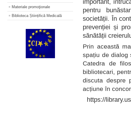
important, întruc
Materiale promoţionale
pentru bunăstar
Biblioteca Științifică Medicală
societății. În con
prevenției și pr
sănătății creierul
Prin această ma
spațiu de dialog 
Catedra de filo
bibliotecari, pent
discuta despre p
acțiune în concord
https://library.