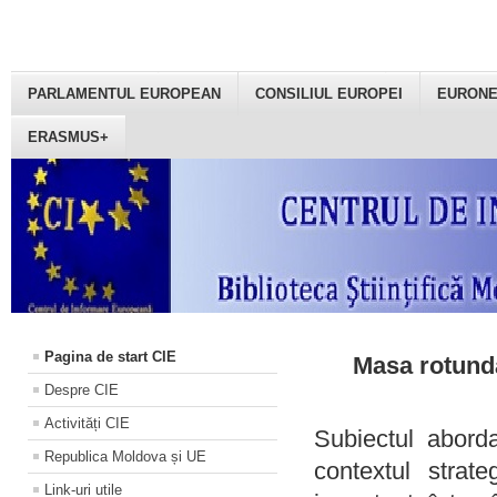
PARLAMENTUL EUROPEAN
CONSILIUL EUROPEI
EURON
ERASMUS+
Pagina de start CIE
Masa rotundă
Despre CIE
Activități CIE
Subiectul aborda
Republica Moldova și UE
contextul strat
Link-uri utile