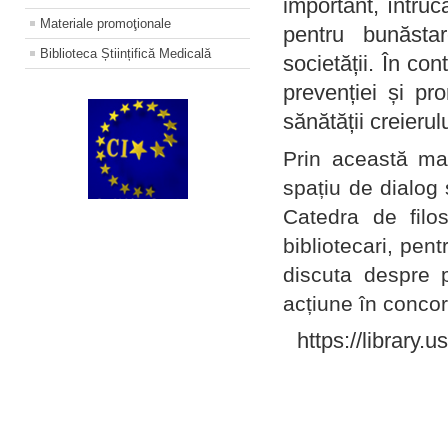
important, întruc
Materiale promoţionale
pentru bunăstar
Biblioteca Științifică Medicală
societății. În con
prevenției și pr
sănătății creierul
Prin această ma
spațiu de dialog 
Catedra de filo
bibliotecari, pent
discuta despre p
acțiune în concord
https://library.