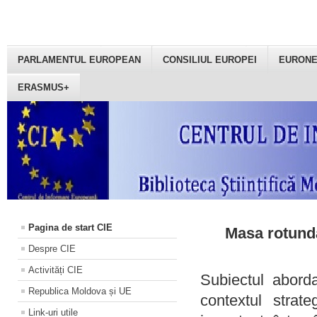
PARLAMENTUL EUROPEAN
CONSILIUL EUROPEI
EURON
ERASMUS+
Pagina de start CIE
Masa rotundă
Despre CIE
Activități CIE
Subiectul aborda
Republica Moldova și UE
contextul strat
Link-uri utile