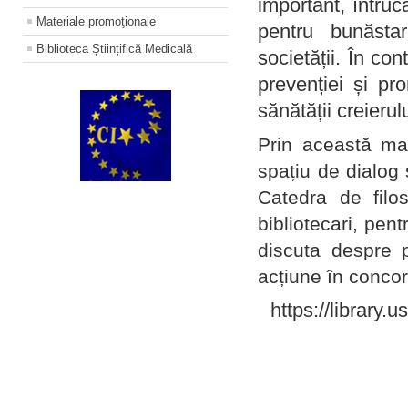
important, întruc
Materiale promoţionale
pentru bunăstar
Biblioteca Științifică Medicală
societății. În con
prevenției și pr
sănătății creierul
Prin această ma
spațiu de dialog 
Catedra de filo
bibliotecari, pent
discuta despre p
acțiune în concord
https://library.