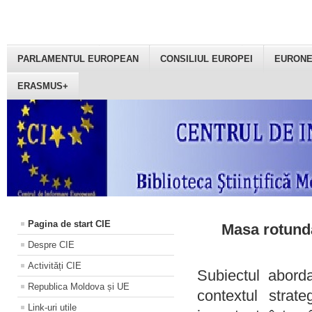
PARLAMENTUL EUROPEAN
CONSILIUL EUROPEI
EURON
ERASMUS+
Pagina de start CIE
Masa rotundă
Despre CIE
Activități CIE
Subiectul aborda
Republica Moldova și UE
contextul strat
Link-uri utile