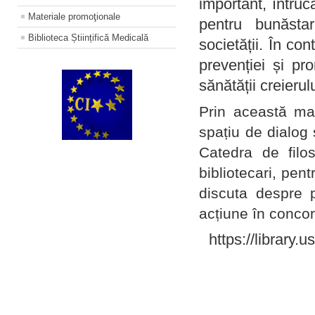
important, întruc
Materiale promoţionale
pentru bunăstar
Biblioteca Științifică Medicală
societății. În con
prevenției și pr
sănătății creierul
Prin această ma
spațiu de dialog 
Catedra de filo
bibliotecari, pent
discuta despre p
acțiune în concord
https://library.