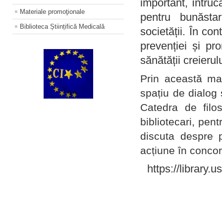
important, întruc
Materiale promoţionale
pentru bunăstar
Biblioteca Științifică Medicală
societății. În con
prevenției și pr
sănătății creierul
Prin această ma
spațiu de dialog 
Catedra de filo
bibliotecari, pent
discuta despre p
acțiune în concord
https://library.