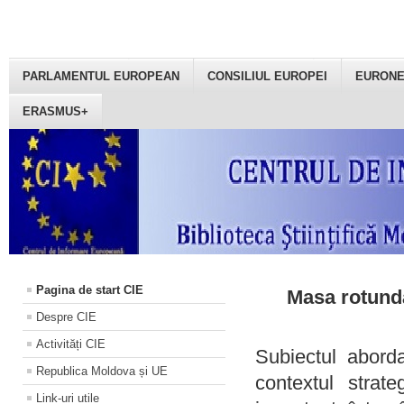
PARLAMENTUL EUROPEAN
CONSILIUL EUROPEI
EURON
ERASMUS+
Pagina de start CIE
Masa rotundă
Despre CIE
Activități CIE
Subiectul aborda
Republica Moldova și UE
contextul strat
Link-uri utile