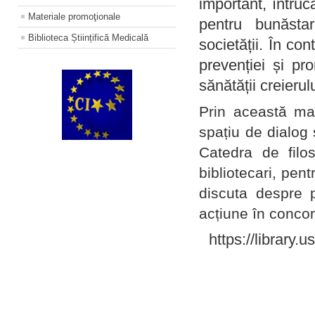
important, întruc
Materiale promoţionale
pentru bunăstar
Biblioteca Științifică Medicală
societății. În con
prevenției și pr
sănătății creierul
Prin această ma
spațiu de dialog 
Catedra de filo
bibliotecari, pent
discuta despre p
acțiune în concord
https://library.