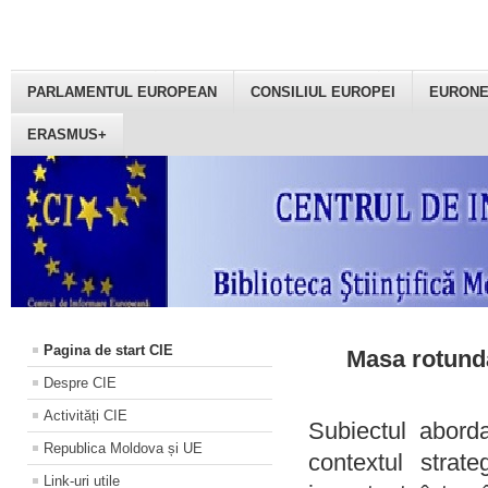
PARLAMENTUL EUROPEAN
CONSILIUL EUROPEI
EURON
ERASMUS+
Pagina de start CIE
Masa rotundă
Despre CIE
Activități CIE
Subiectul aborda
Republica Moldova și UE
contextul strat
Link-uri utile