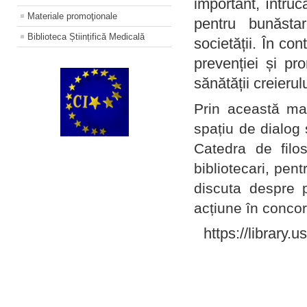
important, întruc
Materiale promoţionale
pentru bunăstar
Biblioteca Științifică Medicală
societății. În con
prevenției și pr
sănătății creierul
Prin această ma
spațiu de dialog 
Catedra de filo
bibliotecari, pent
discuta despre p
acțiune în concord
https://library.