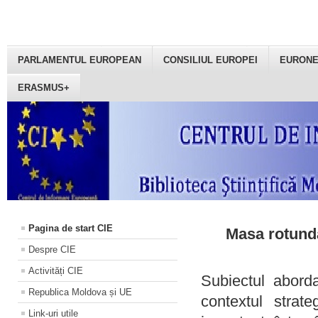
PARLAMENTUL EUROPEAN
CONSILIUL EUROPEI
EURON
ERASMUS+
Pagina de start CIE
Masa rotundă
Despre CIE
Activități CIE
Subiectul aborda
Republica Moldova și UE
contextul strat
Link-uri utile