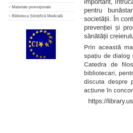
important, întruc
Materiale promoţionale
pentru bunăstar
Biblioteca Științifică Medicală
societății. În con
prevenției și pr
sănătății creierul
Prin această ma
spațiu de dialog 
Catedra de filo
bibliotecari, pent
discuta despre p
acțiune în concord
https://library.