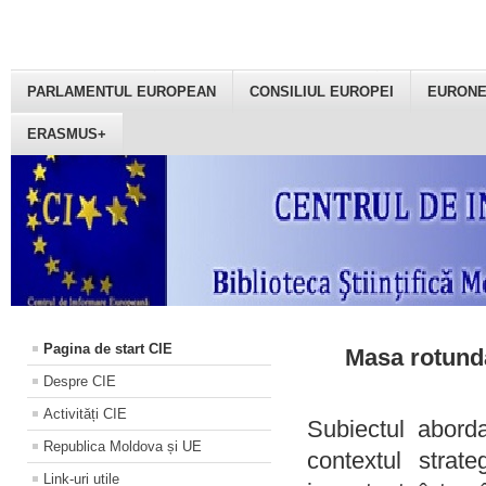
PARLAMENTUL EUROPEAN
CONSILIUL EUROPEI
EURON
ERASMUS+
Pagina de start CIE
Masa rotundă
Despre CIE
Activități CIE
Subiectul aborda
Republica Moldova și UE
contextul strat
Link-uri utile