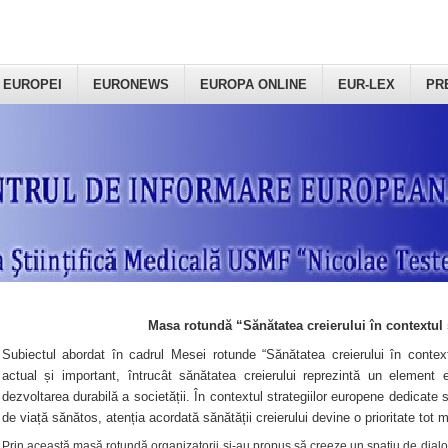
 EUROPEI
EURONEWS
EUROPA ONLINE
EUR-LEX
PR
Masa rotundă “Sănătatea creierului în contextul 
Subiectul abordat în cadrul Mesei rotunde “Sănătatea creierului în context
actual și important, întrucât sănătatea creierului reprezintă un element e
dezvoltarea durabilă a societății. În contextul strategiilor europene dedicate s
de viață sănătos, atenția acordată sănătății creierului devine o prioritate tot 
Prin această masă rotundă organizatorii şi-au propus să creeze un spațiu de dialog