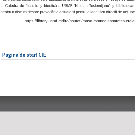
la Catedra de filosofie și bioetică a USMF “Nicolae Testemițanu” și bibliotecari,
pentru a discuta despre provocările actuale și pentru a identifica direcții de acțiune
https://library.usmf.md/ro/noutati/masa-rotunda-sanatatea-creier
Pagina de start CIE