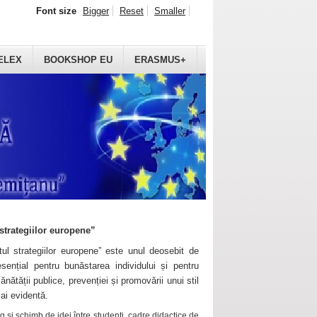
Font size
Bigger
Reset
Smaller
ELEX
BOOKSHOP EU
ERASMUS+
strategiilor europene”
ul strategiilor europene” este unul deosebit de
sențial pentru bunăstarea individului și pentru
ănătății publice, prevenției și promovării unui stil
mai evidentă.
 și schimb de idei între studenți, cadre didactice de