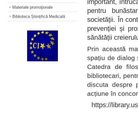
important, întruc
Materiale promoţionale
pentru bunăstar
Biblioteca Științifică Medicală
societății. În con
prevenției și pr
sănătății creierul
Prin această ma
spațiu de dialog 
Catedra de filo
bibliotecari, pent
discuta despre p
acțiune în concord
https://library.