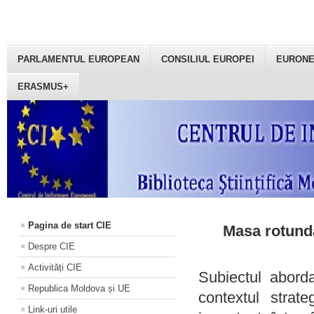
PARLAMENTUL EUROPEAN
CONSILIUL EUROPEI
EURON
ERASMUS+
Pagina de start CIE
Masa rotundă
Despre CIE
Activități CIE
Subiectul aborda
Republica Moldova și UE
contextul strat
Link-uri utile