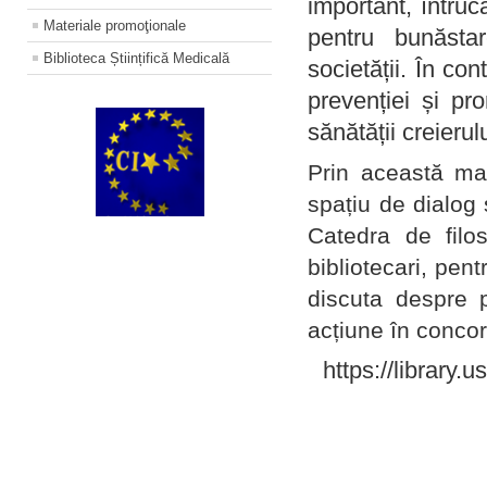
important, întruc
Materiale promoţionale
pentru bunăstar
Biblioteca Științifică Medicală
societății. În con
prevenției și pr
sănătății creierul
Prin această ma
spațiu de dialog 
Catedra de filo
bibliotecari, pent
discuta despre p
acțiune în concord
https://library.