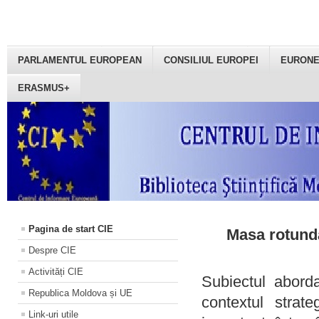
PARLAMENTUL EUROPEAN
CONSILIUL EUROPEI
EURON
ERASMUS+
Pagina de start CIE
Masa rotundă
Despre CIE
Activități CIE
Subiectul aborda
Republica Moldova și UE
contextul strat
Link-uri utile