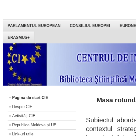
PARLAMENTUL EUROPEAN
CONSILIUL EUROPEI
EURON
ERASMUS+
Pagina de start CIE
Masa rotundă
Despre CIE
Activități CIE
Subiectul aborda
Republica Moldova și UE
contextul strat
Link-uri utile