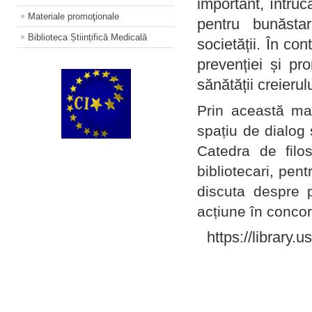
important, întruc
Materiale promoţionale
pentru bunăstar
Biblioteca Științifică Medicală
societății. În con
prevenției și pr
sănătății creierul
Prin această ma
spațiu de dialog 
Catedra de filo
bibliotecari, pent
discuta despre p
acțiune în concord
https://library.