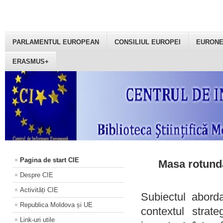
PARLAMENTUL EUROPEAN
CONSILIUL EUROPEI
EURON
ERASMUS+
Pagina de start CIE
Masa rotundă
Despre CIE
Activități CIE
Subiectul aborda
Republica Moldova și UE
contextul strat
Link-uri utile