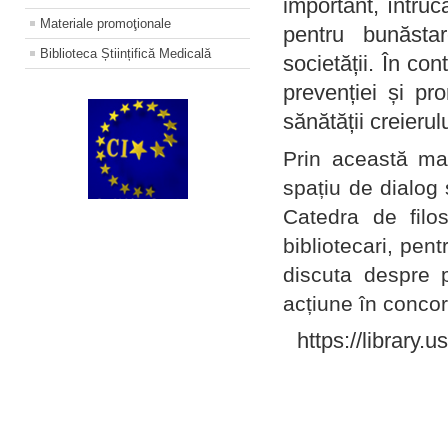
important, întruc
Materiale promoţionale
pentru bunăstar
Biblioteca Științifică Medicală
societății. În con
prevenției și pr
sănătății creierul
Prin această ma
spațiu de dialog 
Catedra de filo
bibliotecari, pent
discuta despre p
acțiune în concord
https://library.