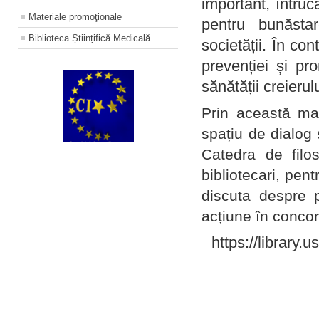
important, întruc
Materiale promoţionale
pentru bunăstar
Biblioteca Științifică Medicală
societății. În con
prevenției și pr
sănătății creierul
Prin această ma
spațiu de dialog 
Catedra de filo
bibliotecari, pent
discuta despre p
acțiune în concord
https://library.