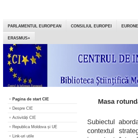
PARLAMENTUL EUROPEAN
CONSILIUL EUROPEI
EURON
ERASMUS+
Pagina de start CIE
Masa rotundă
Despre CIE
Activități CIE
Subiectul aborda
Republica Moldova și UE
contextul strat
Link-uri utile