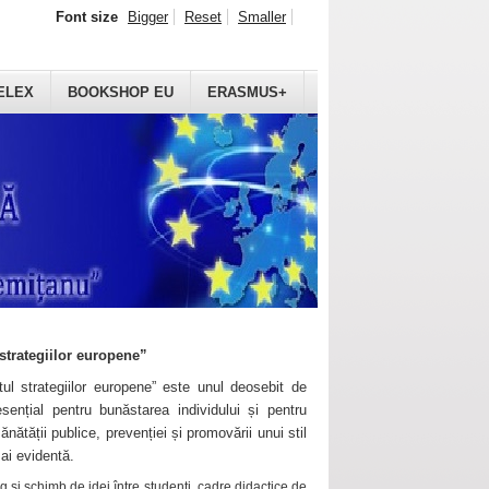
Font size
Bigger
Reset
Smaller
ELEX
BOOKSHOP EU
ERASMUS+
strategiilor europene”
ul strategiilor europene” este unul deosebit de
sențial pentru bunăstarea individului și pentru
ănătății publice, prevenției și promovării unui stil
mai evidentă.
 și schimb de idei între studenți, cadre didactice de