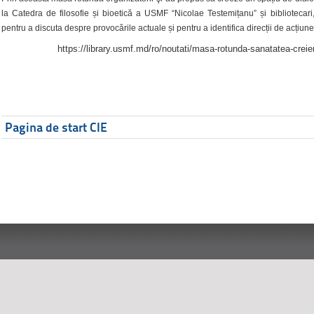
la Catedra de filosofie și bioetică a USMF “Nicolae Testemițanu” și bibliotecari,
pentru a discuta despre provocările actuale și pentru a identifica direcții de acțiune
https://library.usmf.md/ro/noutati/masa-rotunda-sanatatea-creier
Pagina de start CIE