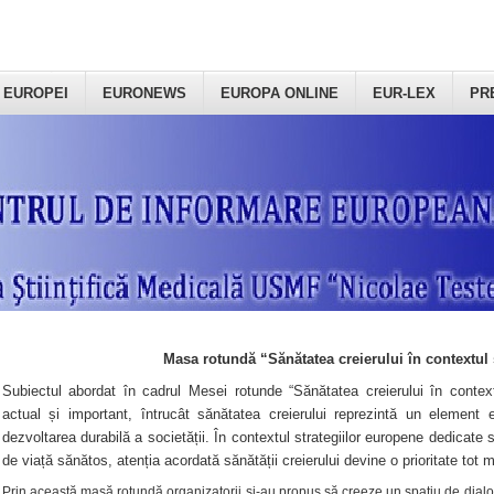
 EUROPEI
EURONEWS
EUROPA ONLINE
EUR-LEX
PR
Masa rotundă “Sănătatea creierului în contextul 
Subiectul abordat în cadrul Mesei rotunde “Sănătatea creierului în context
actual și important, întrucât sănătatea creierului reprezintă un element e
dezvoltarea durabilă a societății. În contextul strategiilor europene dedicate s
de viață sănătos, atenția acordată sănătății creierului devine o prioritate tot 
Prin această masă rotundă organizatorii şi-au propus să creeze un spațiu de dialog