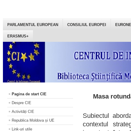
PARLAMENTUL EUROPEAN
CONSILIUL EUROPEI
EURON
ERASMUS+
Pagina de start CIE
Masa rotundă
Despre CIE
Activități CIE
Subiectul aborda
Republica Moldova și UE
contextul strat
Link-uri utile