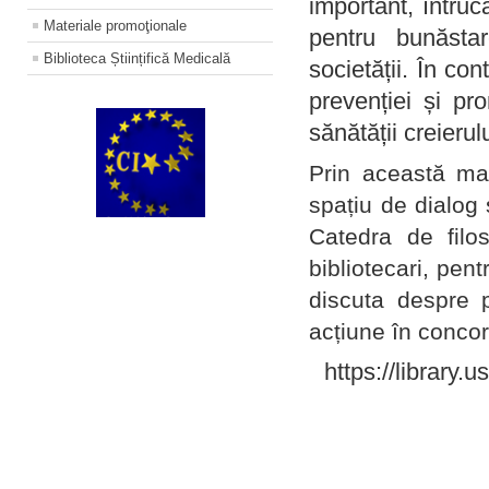
important, întruc
Materiale promoţionale
pentru bunăstar
Biblioteca Științifică Medicală
societății. În con
prevenției și pr
sănătății creierul
Prin această ma
spațiu de dialog 
Catedra de filo
bibliotecari, pent
discuta despre p
acțiune în concord
https://library.