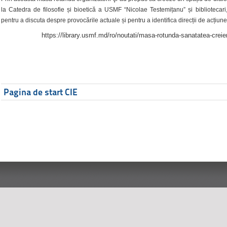
la Catedra de filosofie și bioetică a USMF “Nicolae Testemițanu” și bibliotecari,
pentru a discuta despre provocările actuale și pentru a identifica direcții de acțiune
https://library.usmf.md/ro/noutati/masa-rotunda-sanatatea-creier
Pagina de start CIE