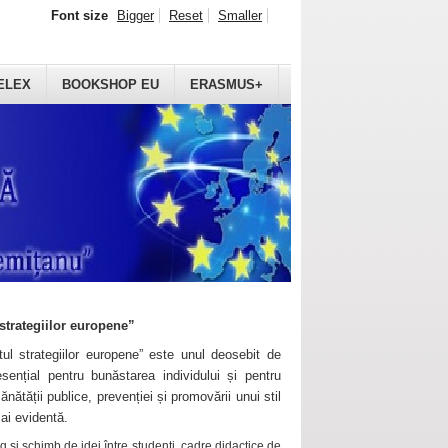
Font size
Bigger
Reset
Smaller
ELEX
BOOKSHOP EU
ERASMUS+
strategiilor europene”
ul strategiilor europene” este unul deosebit de
sențial pentru bunăstarea individului și pentru
ănătății publice, prevenției și promovării unui stil
mai evidentă.
 și schimb de idei între studenți, cadre didactice de