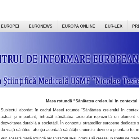
 EUROPEI
EURONEWS
EUROPA ONLINE
EUR-LEX
PR
Masa rotundă “Sănătatea creierului în contextul 
Subiectul abordat în cadrul Mesei rotunde “Sănătatea creierului în context
actual și important, întrucât sănătatea creierului reprezintă un element e
dezvoltarea durabilă a societății. În contextul strategiilor europene dedicate s
de viață sănătos, atenția acordată sănătății creierului devine o prioritate tot 
Prin această masă rotundă organizatorii şi-au propus să creeze un spațiu de dialog