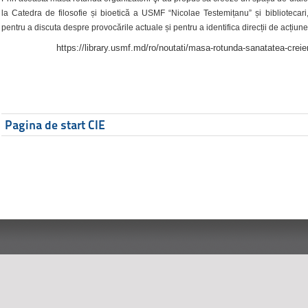
la Catedra de filosofie și bioetică a USMF “Nicolae Testemițanu” și bibliotecari,
pentru a discuta despre provocările actuale și pentru a identifica direcții de acțiune
https://library.usmf.md/ro/noutati/masa-rotunda-sanatatea-creier
Pagina de start CIE