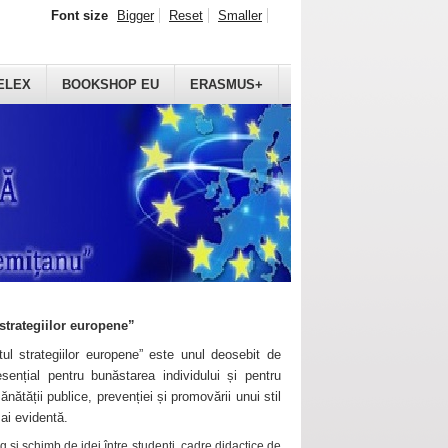
Font size
Bigger
Reset
Smaller
ELEX
BOOKSHOP EU
ERASMUS+
strategiilor europene”
ul strategiilor europene” este unul deosebit de
sențial pentru bunăstarea individului și pentru
ănătății publice, prevenției și promovării unui stil
mai evidentă.
 și schimb de idei între studenți, cadre didactice de