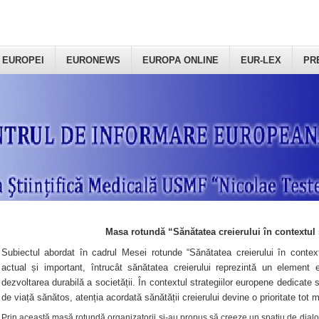
 EUROPEI
EURONEWS
EUROPA ONLINE
EUR-LEX
PR
Masa rotundă “Sănătatea creierului în contextul 
Subiectul abordat în cadrul Mesei rotunde “Sănătatea creierului în context
actual și important, întrucât sănătatea creierului reprezintă un element e
dezvoltarea durabilă a societății. În contextul strategiilor europene dedicate s
de viață sănătos, atenția acordată sănătății creierului devine o prioritate tot 
Prin această masă rotundă organizatorii şi-au propus să creeze un spațiu de dialog