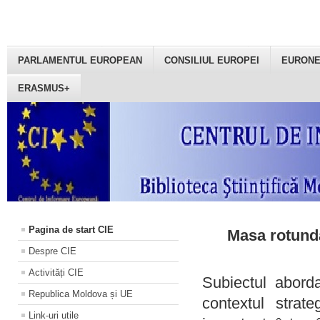
PARLAMENTUL EUROPEAN
CONSILIUL EUROPEI
EURON
ERASMUS+
Pagina de start CIE
Masa rotundă
Despre CIE
Activități CIE
Subiectul aborda
Republica Moldova și UE
contextul strat
Link-uri utile