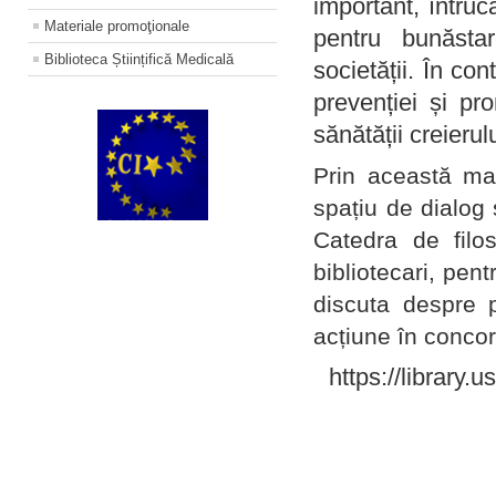
important, întruc
Materiale promoţionale
pentru bunăstar
Biblioteca Științifică Medicală
societății. În con
prevenției și pr
sănătății creierul
Prin această ma
spațiu de dialog 
Catedra de filo
bibliotecari, pent
discuta despre p
acțiune în concord
https://library.