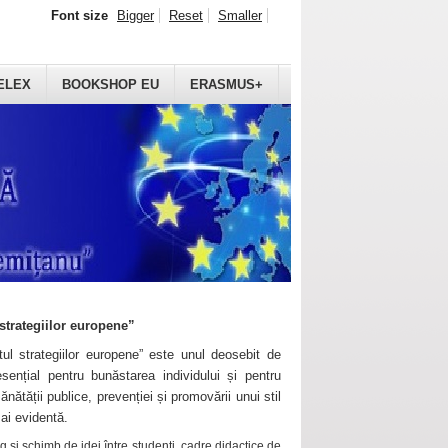
Font size
Bigger
Reset
Smaller
ELEX
BOOKSHOP EU
ERASMUS+
strategiilor europene”
ul strategiilor europene” este unul deosebit de
sențial pentru bunăstarea individului și pentru
ănătății publice, prevenției și promovării unui stil
mai evidentă.
 și schimb de idei între studenți, cadre didactice de