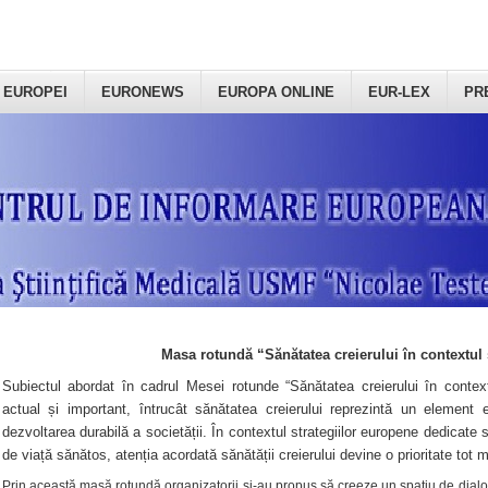
 EUROPEI
EURONEWS
EUROPA ONLINE
EUR-LEX
PR
Masa rotundă “Sănătatea creierului în contextul 
Subiectul abordat în cadrul Mesei rotunde “Sănătatea creierului în context
actual și important, întrucât sănătatea creierului reprezintă un element e
dezvoltarea durabilă a societății. În contextul strategiilor europene dedicate s
de viață sănătos, atenția acordată sănătății creierului devine o prioritate tot 
Prin această masă rotundă organizatorii şi-au propus să creeze un spațiu de dialog