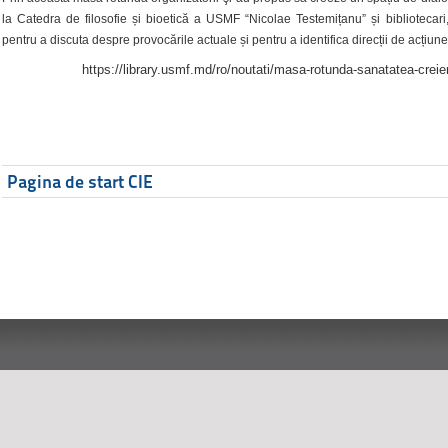
la Catedra de filosofie și bioetică a USMF “Nicolae Testemițanu” și bibliotecari,
pentru a discuta despre provocările actuale și pentru a identifica direcții de acțiune
https://library.usmf.md/ro/noutati/masa-rotunda-sanatatea-creier
Pagina de start CIE