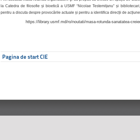
la Catedra de filosofie și bioetică a USMF “Nicolae Testemițanu” și bibliotecari,
pentru a discuta despre provocările actuale și pentru a identifica direcții de acțiune
https://library.usmf.md/ro/noutati/masa-rotunda-sanatatea-creier
Pagina de start CIE