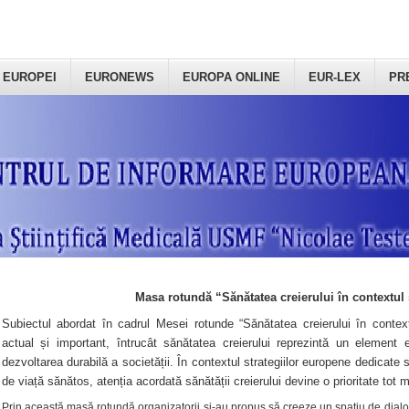
 EUROPEI
EURONEWS
EUROPA ONLINE
EUR-LEX
PR
Masa rotundă “Sănătatea creierului în contextul 
Subiectul abordat în cadrul Mesei rotunde “Sănătatea creierului în context
actual și important, întrucât sănătatea creierului reprezintă un element e
dezvoltarea durabilă a societății. În contextul strategiilor europene dedicate s
de viață sănătos, atenția acordată sănătății creierului devine o prioritate tot 
Prin această masă rotundă organizatorii şi-au propus să creeze un spațiu de dialog