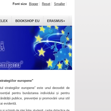
Font size
Bigger
Reset
Smaller
ELEX
BOOKSHOP EU
ERASMUS+
strategiilor europene”
ul strategiilor europene” este unul deosebit de
sențial pentru bunăstarea individului și pentru
ănătății publice, prevenției și promovării unui stil
mai evidentă.
 și schimb de idei între studenți, cadre didactice de