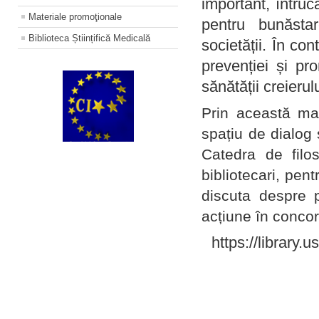
important, întruc
Materiale promoţionale
pentru bunăstar
Biblioteca Științifică Medicală
societății. În con
prevenției și pr
sănătății creierul
Prin această ma
spațiu de dialog 
Catedra de filo
bibliotecari, pent
discuta despre p
acțiune în concord
https://library.