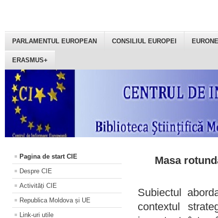
PARLAMENTUL EUROPEAN
CONSILIUL EUROPEI
EURON
ERASMUS+
Pagina de start CIE
Masa rotundă
Despre CIE
Activități CIE
Subiectul aborda
Republica Moldova și UE
contextul strat
Link-uri utile