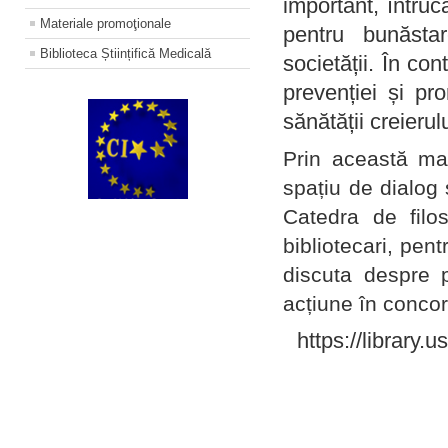
important, întruc
Materiale promoţionale
pentru bunăstar
Biblioteca Științifică Medicală
societății. În con
prevenției și pr
sănătății creierul
Prin această ma
spațiu de dialog 
Catedra de filo
bibliotecari, pent
discuta despre p
acțiune în concord
https://library.