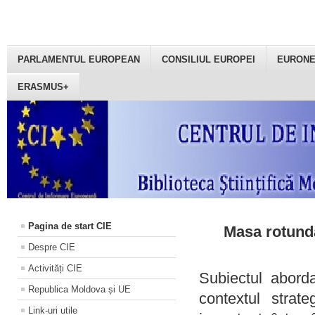
PARLAMENTUL EUROPEAN
CONSILIUL EUROPEI
EURON
ERASMUS+
Pagina de start CIE
Masa rotundă
Despre CIE
Activități CIE
Subiectul aborda
Republica Moldova și UE
contextul strat
Link-uri utile