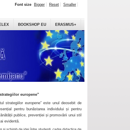
Font size
Bigger
Reset
Smaller
ELEX
BOOKSHOP EU
ERASMUS+
strategiilor europene”
ul strategiilor europene” este unul deosebit de
sențial pentru bunăstarea individului și pentru
ănătății publice, prevenției și promovării unui stil
mai evidentă.
 și schimb de idei între studenți, cadre didactice de