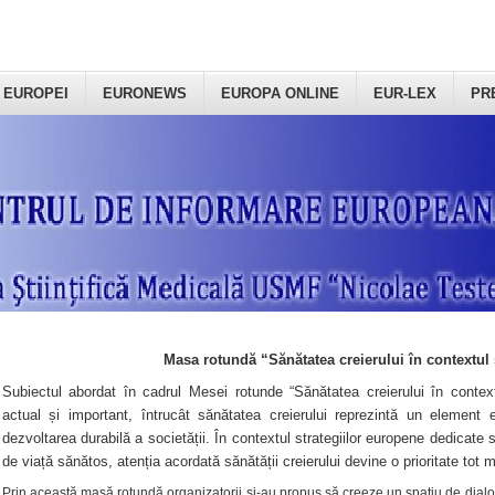
 EUROPEI
EURONEWS
EUROPA ONLINE
EUR-LEX
PR
Masa rotundă “Sănătatea creierului în contextul 
Subiectul abordat în cadrul Mesei rotunde “Sănătatea creierului în context
actual și important, întrucât sănătatea creierului reprezintă un element e
dezvoltarea durabilă a societății. În contextul strategiilor europene dedicate s
de viață sănătos, atenția acordată sănătății creierului devine o prioritate tot 
Prin această masă rotundă organizatorii şi-au propus să creeze un spațiu de dialog