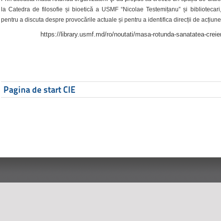
la Catedra de filosofie și bioetică a USMF “Nicolae Testemițanu” și bibliotecari,
pentru a discuta despre provocările actuale și pentru a identifica direcții de acțiune
https://library.usmf.md/ro/noutati/masa-rotunda-sanatatea-creier
Pagina de start CIE