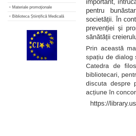
important, întruc
Materiale promoţionale
pentru bunăstar
Biblioteca Științifică Medicală
societății. În con
prevenției și pr
sănătății creierul
Prin această ma
spațiu de dialog 
Catedra de filo
bibliotecari, pent
discuta despre p
acțiune în concord
https://library.