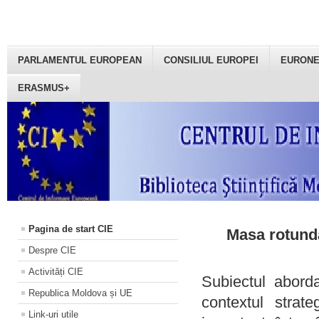
PARLAMENTUL EUROPEAN
CONSILIUL EUROPEI
EURON
ERASMUS+
Pagina de start CIE
Masa rotundă
Despre CIE
Activități CIE
Subiectul aborda
Republica Moldova și UE
contextul strat
Link-uri utile