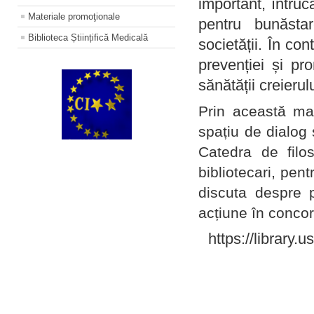
important, întruc
Materiale promoţionale
pentru bunăstar
Biblioteca Științifică Medicală
societății. În con
prevenției și pr
sănătății creierul
Prin această ma
spațiu de dialog 
Catedra de filo
bibliotecari, pent
discuta despre p
acțiune în concord
https://library.