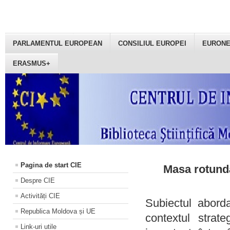
PARLAMENTUL EUROPEAN
CONSILIUL EUROPEI
EURON
ERASMUS+
Pagina de start CIE
Masa rotundă
Despre CIE
Activități CIE
Subiectul aborda
Republica Moldova și UE
contextul strat
Link-uri utile