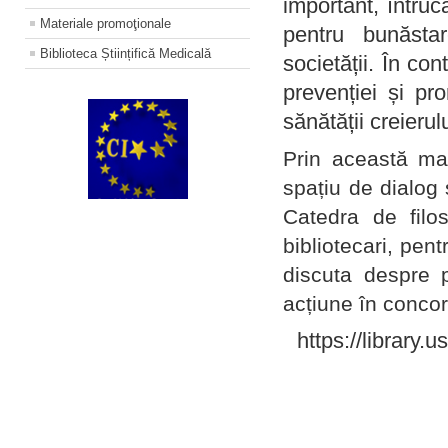
important, întruc
Materiale promoţionale
pentru bunăstar
Biblioteca Științifică Medicală
societății. În con
prevenției și pr
sănătății creierul
Prin această ma
spațiu de dialog 
Catedra de filo
bibliotecari, pent
discuta despre p
acțiune în concord
https://library.