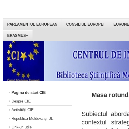
PARLAMENTUL EUROPEAN
CONSILIUL EUROPEI
EURON
ERASMUS+
Pagina de start CIE
Masa rotundă
Despre CIE
Activități CIE
Subiectul aborda
Republica Moldova și UE
contextul strat
Link-uri utile