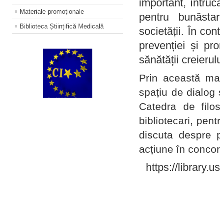
important, întruc
Materiale promoţionale
pentru bunăstar
Biblioteca Științifică Medicală
societății. În con
prevenției și pr
sănătății creierul
Prin această ma
spațiu de dialog 
Catedra de filo
bibliotecari, pent
discuta despre p
acțiune în concord
https://library.