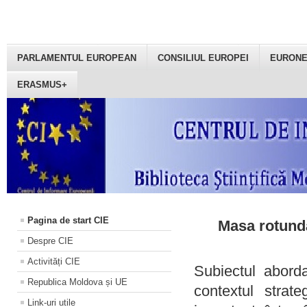
PARLAMENTUL EUROPEAN
CONSILIUL EUROPEI
EURON
ERASMUS+
Pagina de start CIE
Masa rotundă
Despre CIE
Activități CIE
Subiectul aborda
Republica Moldova și UE
contextul strat
Link-uri utile