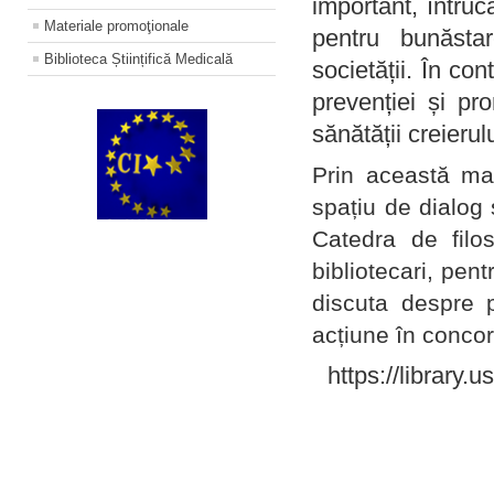
important, întruc
Materiale promoţionale
pentru bunăstar
Biblioteca Științifică Medicală
societății. În con
prevenției și pr
sănătății creierul
Prin această ma
spațiu de dialog 
Catedra de filo
bibliotecari, pent
discuta despre p
acțiune în concord
https://library.