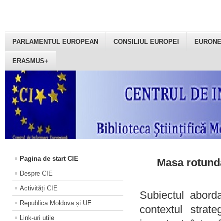
PARLAMENTUL EUROPEAN
CONSILIUL EUROPEI
EURON
ERASMUS+
Pagina de start CIE
Masa rotundă
Despre CIE
Activități CIE
Subiectul aborda
Republica Moldova și UE
contextul strat
Link-uri utile