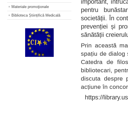
important, întruc
Materiale promoţionale
pentru bunăstar
Biblioteca Științifică Medicală
societății. În con
prevenției și pr
sănătății creierul
Prin această ma
spațiu de dialog 
Catedra de filo
bibliotecari, pent
discuta despre p
acțiune în concord
https://library.