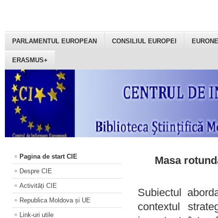
PARLAMENTUL EUROPEAN
CONSILIUL EUROPEI
EURON
ERASMUS+
Pagina de start CIE
Masa rotundă
Despre CIE
Activități CIE
Subiectul aborda
Republica Moldova și UE
contextul strat
Link-uri utile