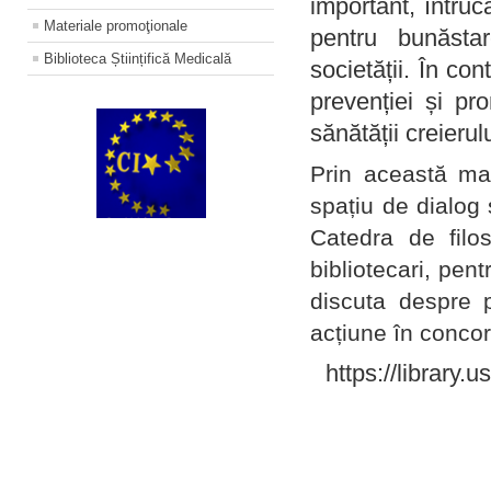
important, întruc
Materiale promoţionale
pentru bunăstar
Biblioteca Științifică Medicală
societății. În con
prevenției și pr
sănătății creierul
Prin această ma
spațiu de dialog 
Catedra de filo
bibliotecari, pent
discuta despre p
acțiune în concord
https://library.