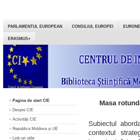
PARLAMENTUL EUROPEAN
CONSILIUL EUROPEI
EURON
ERASMUS+
Pagina de start CIE
Masa rotundă
Despre CIE
Activități CIE
Subiectul aborda
Republica Moldova și UE
contextul strat
Link-uri utile