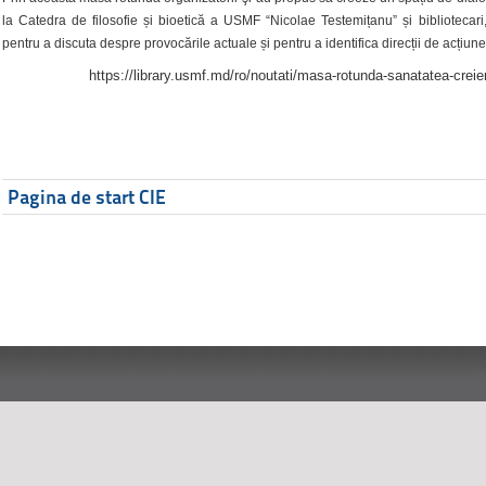
la Catedra de filosofie și bioetică a USMF “Nicolae Testemițanu” și bibliotecari,
pentru a discuta despre provocările actuale și pentru a identifica direcții de acțiune
https://library.usmf.md/ro/noutati/masa-rotunda-sanatatea-creier
Pagina de start CIE