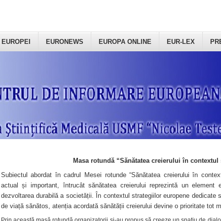
 EUROPEI
EURONEWS
EUROPA ONLINE
EUR-LEX
PR
Masa rotundă “Sănătatea creierului în contextul 
Subiectul abordat în cadrul Mesei rotunde “Sănătatea creierului în context
actual și important, întrucât sănătatea creierului reprezintă un element e
dezvoltarea durabilă a societății. În contextul strategiilor europene dedicate s
de viață sănătos, atenția acordată sănătății creierului devine o prioritate tot 
Prin această masă rotundă organizatorii şi-au propus să creeze un spațiu de dialog