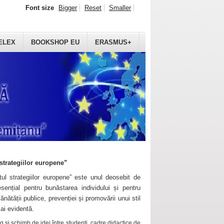
Font size
Bigger
Reset
Smaller
ELEX
BOOKSHOP EU
ERASMUS+
strategiilor europene”
ul strategiilor europene” este unul deosebit de
sențial pentru bunăstarea individului și pentru
ănătății publice, prevenției și promovării unui stil
mai evidentă.
 și schimb de idei între studenți, cadre didactice de