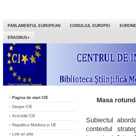
PARLAMENTUL EUROPEAN
CONSILIUL EUROPEI
EURON
ERASMUS+
Pagina de start CIE
Masa rotundă
Despre CIE
Activități CIE
Subiectul aborda
Republica Moldova și UE
contextul strat
Link-uri utile