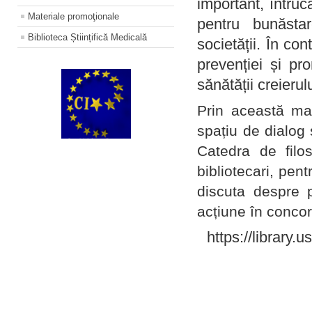
important, întruc
Materiale promoţionale
pentru bunăstar
Biblioteca Științifică Medicală
societății. În con
prevenției și pr
sănătății creierul
Prin această ma
spațiu de dialog 
Catedra de filo
bibliotecari, pent
discuta despre p
acțiune în concord
https://library.