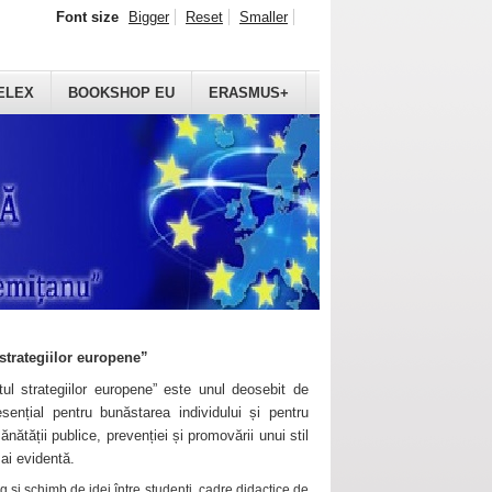
Font size
Bigger
Reset
Smaller
ELEX
BOOKSHOP EU
ERASMUS+
strategiilor europene”
ul strategiilor europene” este unul deosebit de
sențial pentru bunăstarea individului și pentru
ănătății publice, prevenției și promovării unui stil
mai evidentă.
 și schimb de idei între studenți, cadre didactice de