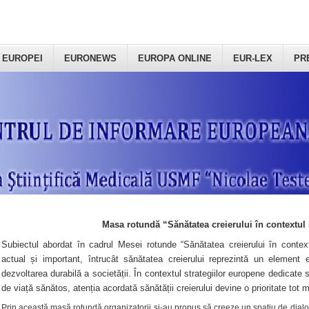
 EUROPEI
EURONEWS
EUROPA ONLINE
EUR-LEX
PR
Masa rotundă “Sănătatea creierului în contextul 
Subiectul abordat în cadrul Mesei rotunde “Sănătatea creierului în context
actual și important, întrucât sănătatea creierului reprezintă un element e
dezvoltarea durabilă a societății. În contextul strategiilor europene dedicate s
de viață sănătos, atenția acordată sănătății creierului devine o prioritate tot 
Prin această masă rotundă organizatorii şi-au propus să creeze un spațiu de dialog