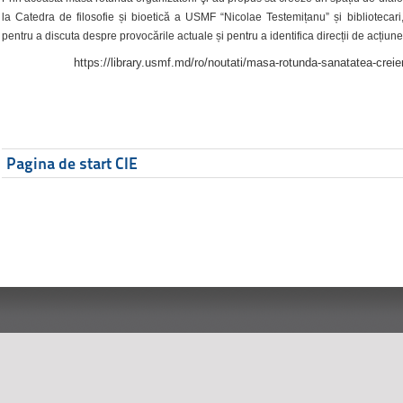
la Catedra de filosofie și bioetică a USMF “Nicolae Testemițanu” și bibliotecari,
pentru a discuta despre provocările actuale și pentru a identifica direcții de acțiune
https://library.usmf.md/ro/noutati/masa-rotunda-sanatatea-creier
Pagina de start CIE