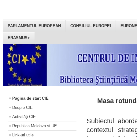
PARLAMENTUL EUROPEAN
CONSILIUL EUROPEI
EURON
ERASMUS+
Pagina de start CIE
Masa rotundă
Despre CIE
Activități CIE
Subiectul aborda
Republica Moldova și UE
contextul strat
Link-uri utile