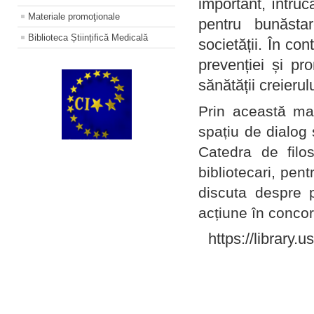
important, întruc
Materiale promoţionale
pentru bunăstar
Biblioteca Științifică Medicală
societății. În con
prevenției și pr
sănătății creierul
Prin această ma
spațiu de dialog 
Catedra de filo
bibliotecari, pent
discuta despre p
acțiune în concord
https://library.