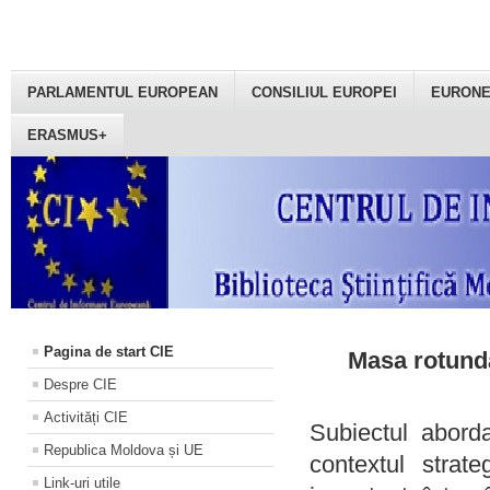
PARLAMENTUL EUROPEAN
CONSILIUL EUROPEI
EURON
ERASMUS+
Pagina de start CIE
Masa rotundă
Despre CIE
Activități CIE
Subiectul aborda
Republica Moldova și UE
contextul strat
Link-uri utile