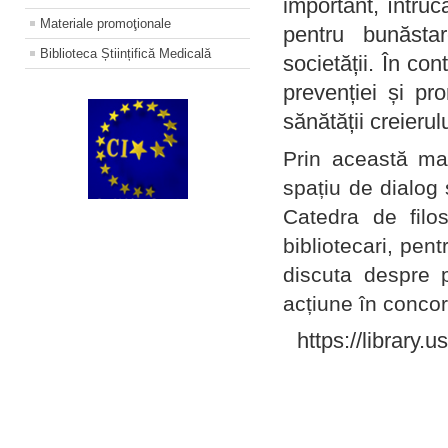
important, întruc
Materiale promoţionale
pentru bunăstar
Biblioteca Științifică Medicală
societății. În con
prevenției și pr
sănătății creierul
Prin această ma
spațiu de dialog 
Catedra de filo
bibliotecari, pent
discuta despre p
acțiune în concord
https://library.