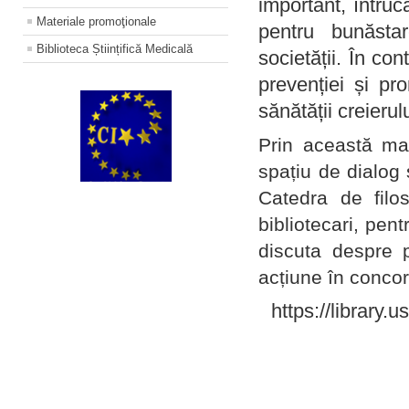
important, întruc
Materiale promoţionale
pentru bunăstar
Biblioteca Științifică Medicală
societății. În con
prevenției și pr
sănătății creierul
Prin această ma
spațiu de dialog 
Catedra de filo
bibliotecari, pent
discuta despre p
acțiune în concord
https://library.