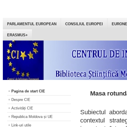
PARLAMENTUL EUROPEAN
CONSILIUL EUROPEI
EURON
ERASMUS+
Pagina de start CIE
Masa rotundă
Despre CIE
Activități CIE
Subiectul aborda
Republica Moldova și UE
contextul strat
Link-uri utile