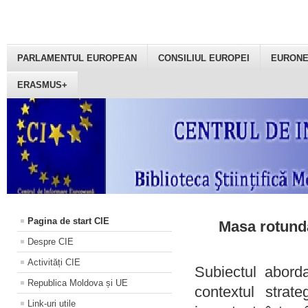
PARLAMENTUL EUROPEAN
CONSILIUL EUROPEI
EURON
ERASMUS+
Pagina de start CIE
Masa rotundă
Despre CIE
Activități CIE
Subiectul aborda
Republica Moldova și UE
contextul strat
Link-uri utile