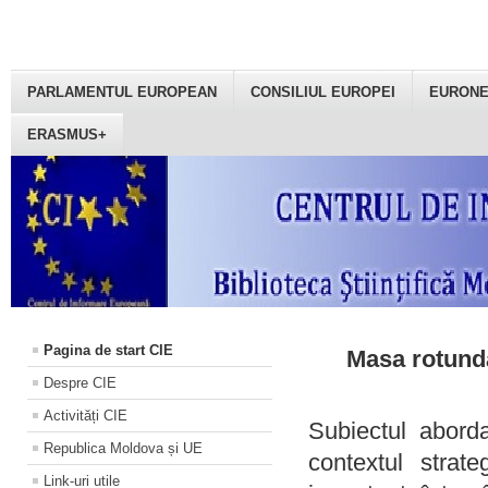
PARLAMENTUL EUROPEAN
CONSILIUL EUROPEI
EURON
ERASMUS+
Pagina de start CIE
Masa rotundă
Despre CIE
Activități CIE
Subiectul aborda
Republica Moldova și UE
contextul strat
Link-uri utile