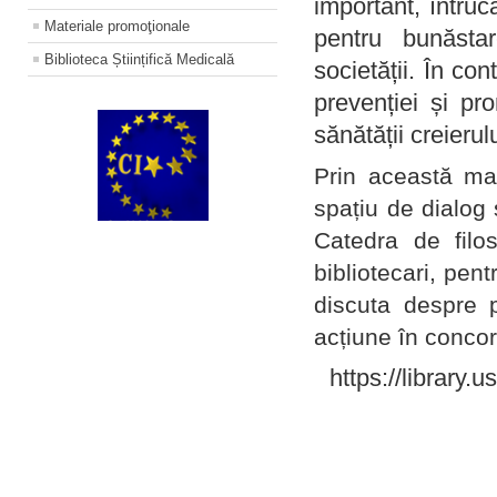
important, întruc
Materiale promoţionale
pentru bunăstar
Biblioteca Științifică Medicală
societății. În con
prevenției și pr
sănătății creierul
Prin această ma
spațiu de dialog 
Catedra de filo
bibliotecari, pent
discuta despre p
acțiune în concord
https://library.