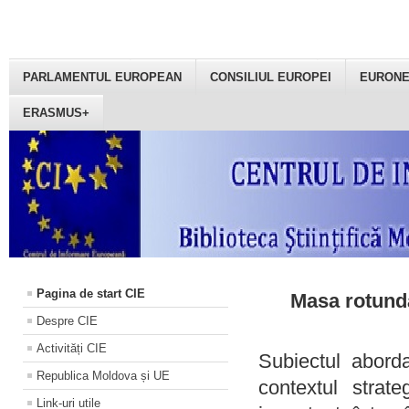
PARLAMENTUL EUROPEAN
CONSILIUL EUROPEI
EURON
ERASMUS+
Pagina de start CIE
Masa rotundă
Despre CIE
Activități CIE
Subiectul aborda
Republica Moldova și UE
contextul strat
Link-uri utile