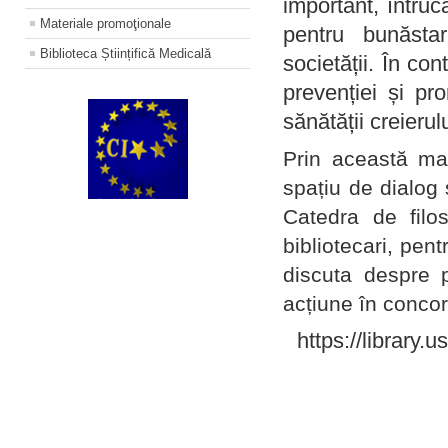
important, întruc
Materiale promoţionale
pentru bunăstar
Biblioteca Științifică Medicală
societății. În con
prevenției și pr
sănătății creierul
Prin această ma
spațiu de dialog 
Catedra de filo
bibliotecari, pent
discuta despre p
acțiune în concord
https://library.