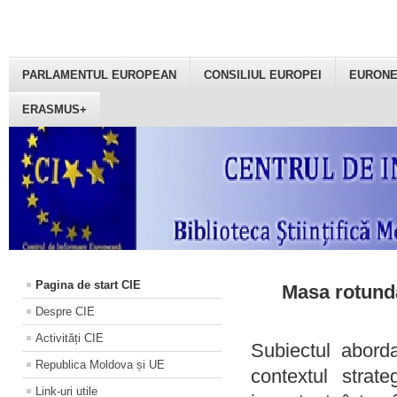
PARLAMENTUL EUROPEAN
CONSILIUL EUROPEI
EURON
ERASMUS+
Pagina de start CIE
Masa rotundă
Despre CIE
Activități CIE
Subiectul aborda
Republica Moldova și UE
contextul strat
Link-uri utile