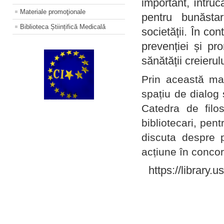
important, întruc
Materiale promoţionale
pentru bunăstar
Biblioteca Științifică Medicală
societății. În con
prevenției și pr
sănătății creierul
Prin această ma
spațiu de dialog 
Catedra de filo
bibliotecari, pent
discuta despre p
acțiune în concord
https://library.