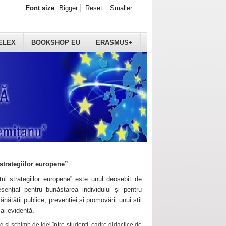
Font size
Bigger
Reset
Smaller
ELEX
BOOKSHOP EU
ERASMUS+
strategiilor europene”
ul strategiilor europene” este unul deosebit de
sențial pentru bunăstarea individului și pentru
ănătății publice, prevenției și promovării unui stil
mai evidentă.
 și schimb de idei între studenți, cadre didactice de