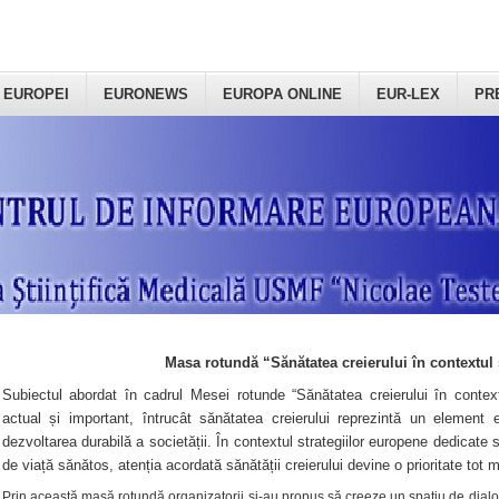
 EUROPEI
EURONEWS
EUROPA ONLINE
EUR-LEX
PR
Masa rotundă “Sănătatea creierului în contextul 
Subiectul abordat în cadrul Mesei rotunde “Sănătatea creierului în context
actual și important, întrucât sănătatea creierului reprezintă un element e
dezvoltarea durabilă a societății. În contextul strategiilor europene dedicate s
de viață sănătos, atenția acordată sănătății creierului devine o prioritate tot 
Prin această masă rotundă organizatorii şi-au propus să creeze un spațiu de dialog