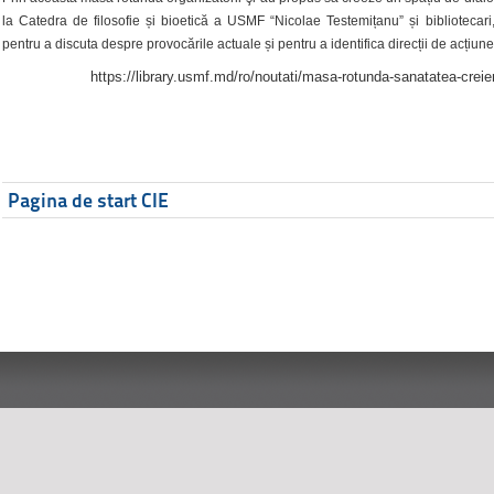
la Catedra de filosofie și bioetică a USMF “Nicolae Testemițanu” și bibliotecari,
pentru a discuta despre provocările actuale și pentru a identifica direcții de acțiune
https://library.usmf.md/ro/noutati/masa-rotunda-sanatatea-creier
Pagina de start CIE