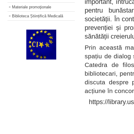
important, întruc
Materiale promoţionale
pentru bunăstar
Biblioteca Științifică Medicală
societății. În con
prevenției și pr
sănătății creierul
Prin această ma
spațiu de dialog 
Catedra de filo
bibliotecari, pent
discuta despre p
acțiune în concord
https://library.