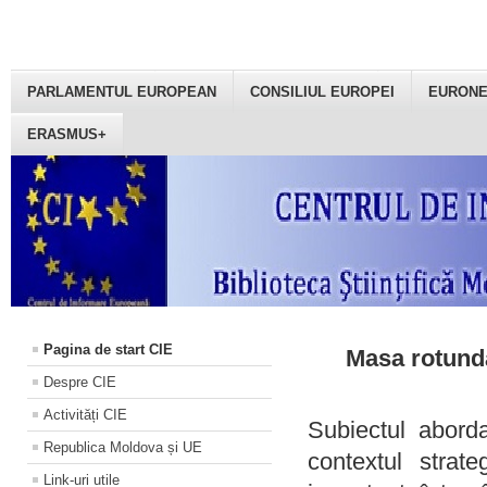
PARLAMENTUL EUROPEAN
CONSILIUL EUROPEI
EURON
ERASMUS+
Pagina de start CIE
Masa rotundă
Despre CIE
Activități CIE
Subiectul aborda
Republica Moldova și UE
contextul strat
Link-uri utile