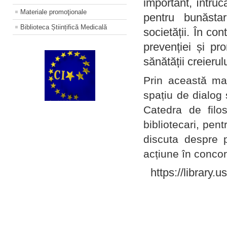
important, întruc
Materiale promoţionale
pentru bunăstar
Biblioteca Științifică Medicală
societății. În con
prevenției și pr
sănătății creierul
Prin această ma
spațiu de dialog 
Catedra de filo
bibliotecari, pent
discuta despre p
acțiune în concord
https://library.