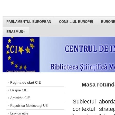
PARLAMENTUL EUROPEAN
CONSILIUL EUROPEI
EURON
ERASMUS+
Pagina de start CIE
Masa rotundă
Despre CIE
Activități CIE
Subiectul aborda
Republica Moldova și UE
contextul strat
Link-uri utile