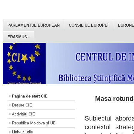
PARLAMENTUL EUROPEAN
CONSILIUL EUROPEI
EURON
ERASMUS+
Pagina de start CIE
Masa rotundă
Despre CIE
Activități CIE
Subiectul aborda
Republica Moldova și UE
contextul strat
Link-uri utile