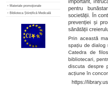
important, întruc
Materiale promoţionale
pentru bunăstar
Biblioteca Științifică Medicală
societății. În con
prevenției și pr
sănătății creierul
Prin această ma
spațiu de dialog 
Catedra de filo
bibliotecari, pent
discuta despre p
acțiune în concord
https://library.