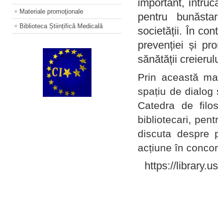
important, întruc
Materiale promoţionale
pentru bunăstar
Biblioteca Științifică Medicală
societății. În con
prevenției și pr
sănătății creierul
Prin această ma
spațiu de dialog 
Catedra de filo
bibliotecari, pent
discuta despre p
acțiune în concord
https://library.