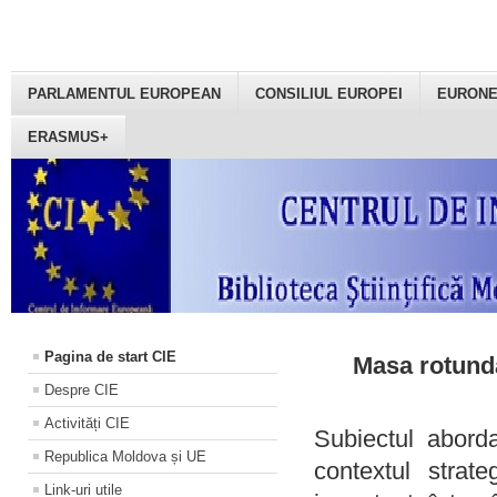
PARLAMENTUL EUROPEAN
CONSILIUL EUROPEI
EURON
ERASMUS+
Pagina de start CIE
Masa rotundă
Despre CIE
Activități CIE
Subiectul aborda
Republica Moldova și UE
contextul strat
Link-uri utile