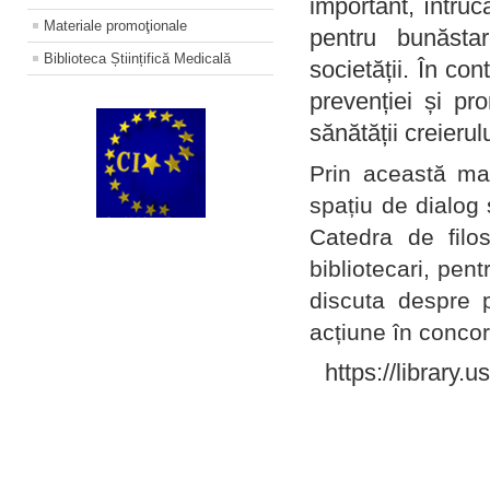
important, întruc
Materiale promoţionale
pentru bunăstar
Biblioteca Științifică Medicală
societății. În con
prevenției și pr
sănătății creierul
Prin această ma
spațiu de dialog 
Catedra de filo
bibliotecari, pent
discuta despre p
acțiune în concord
https://library.