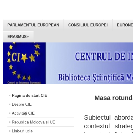
PARLAMENTUL EUROPEAN
CONSILIUL EUROPEI
EURON
ERASMUS+
Pagina de start CIE
Masa rotundă
Despre CIE
Activități CIE
Subiectul aborda
Republica Moldova și UE
contextul strat
Link-uri utile